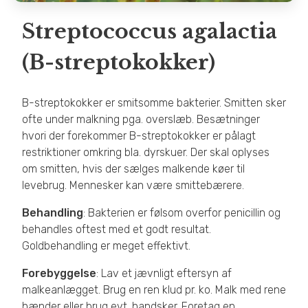
Streptococcus agalactia
(B-streptokokker)
B-streptokokker er smitsomme bakterier. Smitten sker
ofte under malkning pga. overslæb. Besætninger
hvori der forekommer B-streptokokker er pålagt
restriktioner omkring bla. dyrskuer. Der skal oplyses
om smitten, hvis der sælges malkende køer til
levebrug. Mennesker kan være smittebærere.
Behandling
: Bakterien er følsom overfor penicillin og
behandles oftest med et godt resultat.
Goldbehandling er meget effektivt.
Forebyggelse
: Lav et jævnligt eftersyn af
malkeanlægget. Brug en ren klud pr. ko. Malk med rene
hænder eller brug evt. handsker. Foretag en