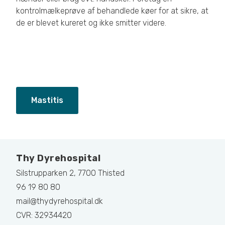
kontrolmælkeprøve af behandlede køer for at sikre, at
de er blevet kureret og ikke smitter videre.
Mastitis
Thy Dyrehospital
Silstrupparken 2, 7700 Thisted
96 19 80 80
mail@thydyrehospital.dk
CVR: 32934420